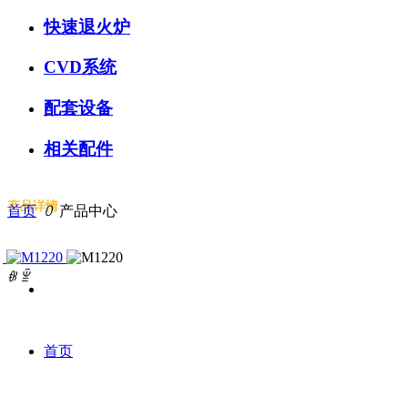
快速退火炉
CVD系统
配套设备
相关配件
产品详情
首页
ꄲ
产品中心
ꁆ
ꁇ
首页