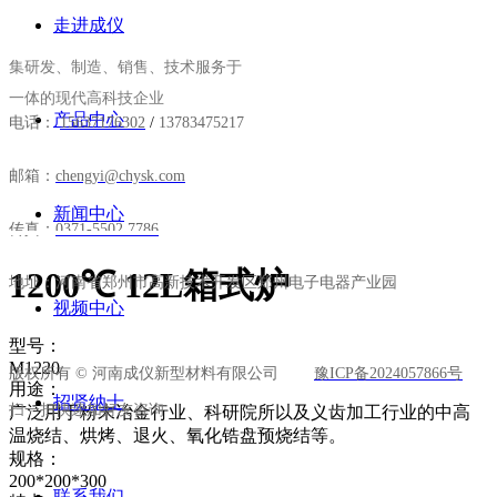
走进成仪
集研发、制造、销售、技术服务于
一体的现代高科技企业
产品中心
电话：
15637176302
/
13783475217
邮箱：
chengyi@chysk.com
新闻中心
传真：
0371-5502 7786
1200℃ 12L箱式炉
地址：河南省郑州市高新技术开发区郑州电子电器产业园
视频中心
型号：
M1220
版权所有 © 河南成仪新型材料有限公司
豫ICP备2024057866号
用途：
招贤纳士
扫一扫快速加好友咨询
广泛用于粉末冶金行业、科研院所以及义齿加工行业的中高
温烧结、烘烤、退火、氧化锆盘预烧结等。
规格：
200*200*300
联系我们