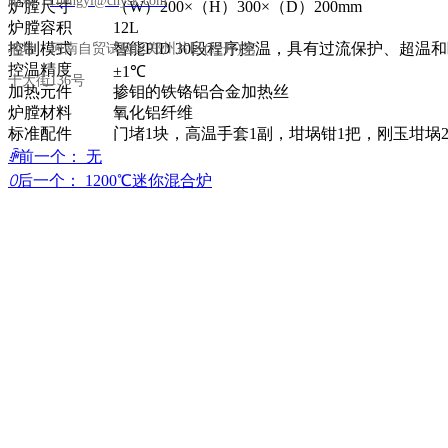
邮箱：
chengyi@chysk.com
炉膛尺寸
（W）200×（H）300×（D）200mm
炉膛容积
12L
控制模式
智能PID 30段程序控温，具有过流保护、超温
地址：河南自贸试验区郑州片区(经开)第
控温精度
±1℃
十大街136号
加热元件
掺钼的铁铬铝合金加热丝
炉膛材料
氧化铝纤维
标准配件
门堵1块，高温手套1副，坩埚钳1把，刚玉坩埚
ꄴ
前一个：
无
ꄲ
后一个：
1200℃迷你混合炉