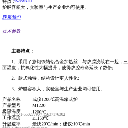
特点：
炉膛容积大，实验室与生产企业均可使用.
联系我们
技术参数
主要特点：
1、采用了掺钼铁铬铝合金加热丝，与炉膛浇筑在一起，三面
面温度，抗氧化性大幅提升，使得炉腔寿命延长了数倍;
2、款式独特，结构设计更人性化;
3、炉膛容积大，实验室与生产企业均可使用。
联系我们 /
Contact us
产品名称
成仪1200℃高温箱式炉
产品型号
M1220
极限温度
1200℃
电话：
0371-55027790
/
15637176302
工作温度
≤1150℃
升温速率
最快20℃/min；建议:10℃/min