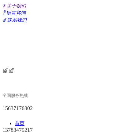
ꁘ
关于我们
ꁳ
留言咨询
ꀷ
联系我们
河南成仪新型材料有限公司！
넳
넲
全国服务热线
15637176302
首页
13783475217